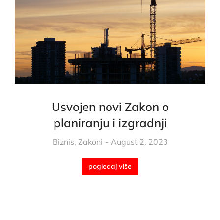
Usvojen novi Zakon o
planiranju i izgradnji
Biznis
,
Zakoni
August 2, 2023
pogledaj više