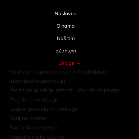
Naslovna
O nama
Naš tim
eZahtevi
Usluge
Katastar nepokretnosti i infrastrukture
Inženjerska geodezija
Praćenje gradnje infrastrukturnih objekata
Projekti parcelacije
Izrada geodetskih podloga
Svoj na svome
Rudarska merenja
Konsultantske usluge